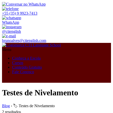
+55 (35) 9 9923-7413
WhatsApp
@ctienglish
brunoalves@ctienglish.com
Menu
Conheça a Escola
Cursos
Conteúdo Gratuito
Fale Conosco
Plataforma
Testes de Nivelamento
Blog
›
🏷️ Testes de Nivelamento
2 resultados