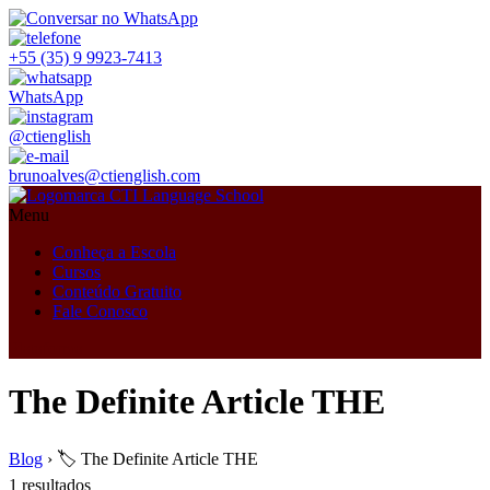
+55 (35) 9 9923-7413
WhatsApp
@ctienglish
brunoalves@ctienglish.com
Menu
Conheça a Escola
Cursos
Conteúdo Gratuito
Fale Conosco
Plataforma
The Definite Article THE
Blog
›
🏷️ The Definite Article THE
1 resultados