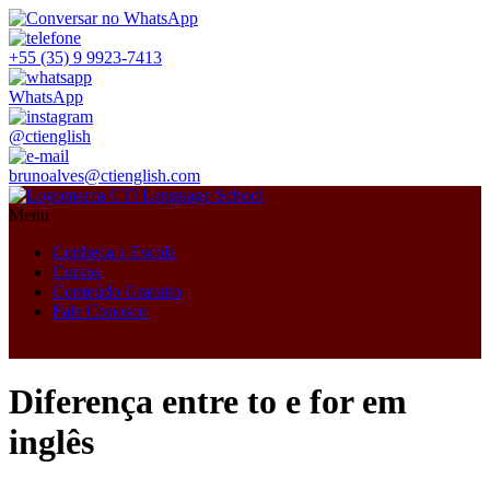
+55 (35) 9 9923-7413
WhatsApp
@ctienglish
brunoalves@ctienglish.com
Menu
Conheça a Escola
Cursos
Conteúdo Gratuito
Fale Conosco
Plataforma
Diferença entre to e for em
inglês