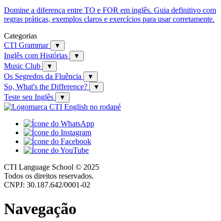
Domine a diferença entre TO e FOR em inglês. Guia definitivo com
regras práticas, exemplos claros e exercícios para usar corretamente.
Categorias
CTI Grammar
▼
Inglês com Histórias
▼
Music Club
▼
Os Segredos da Fluência
▼
So, What's the Difference?
▼
Teste seu Inglês
▼
CTI Language School © 2025
Todos os direitos reservados.
CNPJ: 30.187.642/0001-02
Navegação