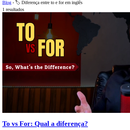
Blog
›
🏷️ Diferença entre to e for em inglês
1 resultados
To vs For: Qual a diferença?